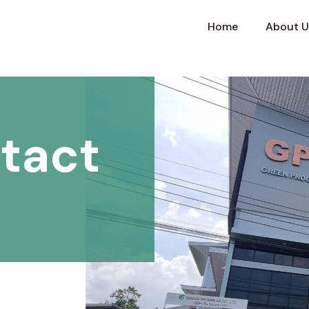
Home
About U
tact